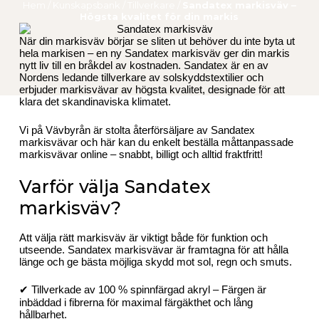
Hem
/
Kunskapsbank
/
Tillverkare
/
Sandatex markisväv –
Högsta kvalitet för din markis
När din markisväv börjar se sliten ut behöver du inte byta ut
hela markisen – en ny Sandatex markisväv ger din markis
nytt liv till en bråkdel av kostnaden. Sandatex är en av
Nordens ledande tillverkare av solskyddstextilier och
erbjuder markisvävar av högsta kvalitet, designade för att
klara det skandinaviska klimatet.
Vi på Vävbyrån är stolta återförsäljare av Sandatex
markisvävar och här kan du enkelt beställa måttanpassade
markisvävar online – snabbt, billigt och alltid fraktfritt!
Varför välja Sandatex
markisväv?
Att välja rätt markisväv är viktigt både för funktion och
utseende. Sandatex markisvävar är framtagna för att hålla
länge och ge bästa möjliga skydd mot sol, regn och smuts.
✔ Tillverkade av 100 % spinnfärgad akryl – Färgen är
inbäddad i fibrerna för maximal färgäkthet och lång
hållbarhet.