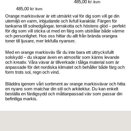
485,00
kr
/kvm
485,00
kr
/kvm
Orange markisvävar är ett utmärkt val för dig som vill ge din
utemiljö en varm, inbjudande och livfull karaktär. Färgen för
tankarna till solnedgångar, terrakotta och höstens glöd – perfekt
för dig som vill sticka ut med en färg som utstrålar både värme
och personlighet. Hos oss hittar du allt från brända orangea
toner till ljusare, mer lekfulla nyanser.
Med en orange markisväv får du inte bara ett uttrycksfullt
solskydd – du skapar även en atmosfär som känns levande
och kreativ. Våra vävar är tillverkade i tåliga material som är
anpassade för det nordiska klimatet och behåller både färg och
form trots sol, regn och vind.
Bläddra igenom vårt sortiment av orange markisvävar och hitta
en nyans som matchar din stil och arkitektur. Du kan enkelt
beställa en färdigsydd och måttanpassad väv som passar din
befintliga markis.