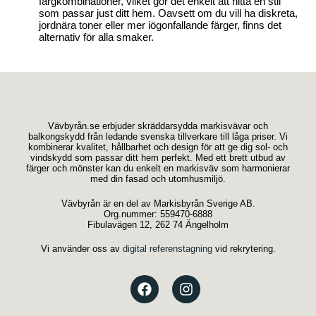
färgkombinationer, vilket gör det enkelt att hitta en stil
som passar just ditt hem. Oavsett om du vill ha diskreta,
jordnära toner eller mer iögonfallande färger, finns det
alternativ för alla smaker.
Vävbyrån.se erbjuder skräddarsydda markisvävar och
balkongskydd från ledande svenska tillverkare till låga priser. Vi
kombinerar kvalitet, hållbarhet och design för att ge dig sol- och
vindskydd som passar ditt hem perfekt. Med ett brett utbud av
färger och mönster kan du enkelt en markisväv som harmonierar
med din fasad och utomhusmiljö.
Vävbyrån är en del av Markisbyrån Sverige AB.
Org.nummer: 559470-6888
Markisväv Sandatex 5421/03
Fibulavägen 12, 262 74 Ängelholm
Vi använder oss av
digital referenstagning
vid rekrytering.
485,00
kr
/kvm