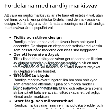
Fördelarna med randig markisväv
Att välja en randig markisväv är inte bara ett estetiskt val, utan
det finns också flera praktiska fördelar med denna klassiska
design. Här är några av de främsta anledningarna till att randiga
markisvävar är ett populärt val:
Tidlös och stilren design
Randiga mönster har varit en favorit inom solskydd i
decennier. De skapar en elegant och sofistikerad känsla
som passar både moderna och klassiska byggnader.
Ger ett levande uttryck
Till skillnad från enfärgade vävar ger ränderna en illusion
av djup och rörelse, vilket gör att markisen blir en mer
Markisväv Sandatex 5421/09
framträdande del av fasaden och lyfter helhetsintrycket
av uteplatsen eller fönstret.
485,00
kr
/kvm
Effektivt solskydd
Randiga markisvävar fungerar lika bra som solskydd
som enfärgade alternativ. Ljusa och mörka ränder i
kombination kan minska bländning och reflektera solens
strålar på ett balanserat sätt, vilket skapar ett behagligt
klimat under markisen.
Stort färg- och mönsterutbud
Randiga markisvävar finns i en mängd olika bredder och