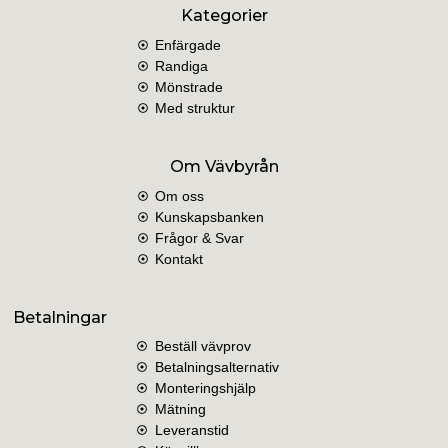
Kategorier
Enfärgade
Randiga
Mönstrade
Med struktur
Om Vävbyrån
Om oss
Kunskapsbanken
Frågor & Svar
Kontakt
Betalningar
Beställ vävprov
Markisväv Sandatex 5173/12
Betalningsalternativ
Monteringshjälp
485,00
kr
/kvm
Mätning
Leveranstid