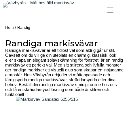
Hem
/ Randig
Randiga markisvävar
Randiga markisvävar är ett tidlöst val som aldrig går ur stil.
Oavsett om du vill ge din uteplats en charmig, klassisk look
eller skapa en elegant solavskärmning för fönstret, är en randig
markisväv ett perfekt val. Med sitt stilrena och livfulla mönster
ger randiga markiser ett visuellt djup som skapar en inbjudande
atmosfär. Hos Vävbyrån erbjuder vi måttanpassade och
färdigsydda randiga markisvävar, skräddarsydda efter dina
behov. Beställ din randiga markisväv smidigt online hos oss
och få en skräddarsydd lösning som både är stilren och
funktionell