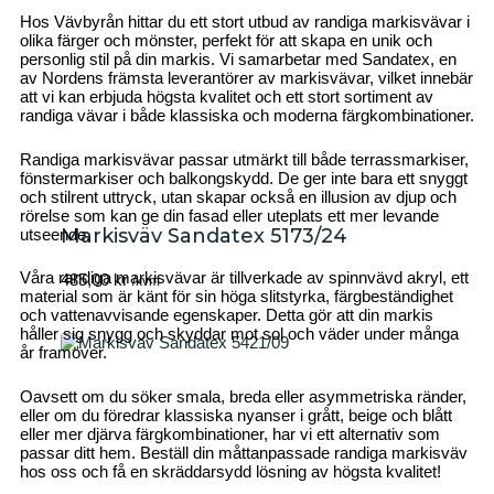
Hos Vävbyrån hittar du ett stort utbud av randiga markisvävar i
olika färger och mönster, perfekt för att skapa en unik och
personlig stil på din markis. Vi samarbetar med Sandatex, en
av Nordens främsta leverantörer av markisvävar, vilket innebär
att vi kan erbjuda högsta kvalitet och ett stort sortiment av
randiga vävar i både klassiska och moderna färgkombinationer.
Randiga markisvävar passar utmärkt till både terrassmarkiser,
fönstermarkiser och balkongskydd. De ger inte bara ett snyggt
och stilrent uttryck, utan skapar också en illusion av djup och
rörelse som kan ge din fasad eller uteplats ett mer levande
Markisväv Sandatex 5173/24
utseende.
Våra randiga markisvävar är tillverkade av spinnvävd akryl, ett
485,00
kr
/kvm
material som är känt för sin höga slitstyrka, färgbeständighet
och vattenavvisande egenskaper. Detta gör att din markis
håller sig snygg och skyddar mot sol och väder under många
år framöver.
Oavsett om du söker smala, breda eller asymmetriska ränder,
eller om du föredrar klassiska nyanser i grått, beige och blått
eller mer djärva färgkombinationer, har vi ett alternativ som
passar ditt hem. Beställ din måttanpassade randiga markisväv
hos oss och få en skräddarsydd lösning av högsta kvalitet!