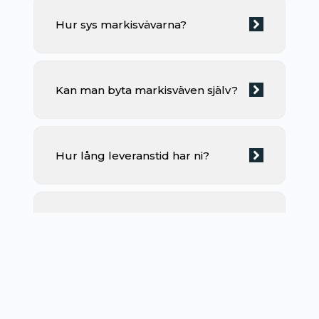
Hur sys markisvävarna?
Kan man byta markisväven själv?
Hur lång leveranstid har ni?
Varför ska jag byta markisväven och
inte hela markisen?
Se alla frågor