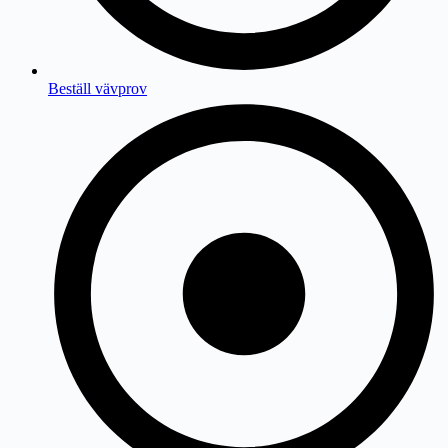
Beställ vävprov