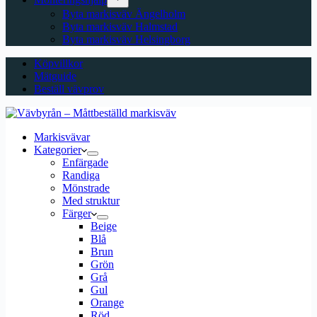
Byta markisväv Ängelholm
Byta markisväv Halmstad
Byta markisväv Helsingborg
Köpvillkor
Mätguide
Beställ vävprov
Markisvävar
Kategorier
Enfärgade
Randiga
Mönstrade
Med struktur
Färger
Beige
Blå
Brun
Grön
Grå
Gul
Orange
Röd