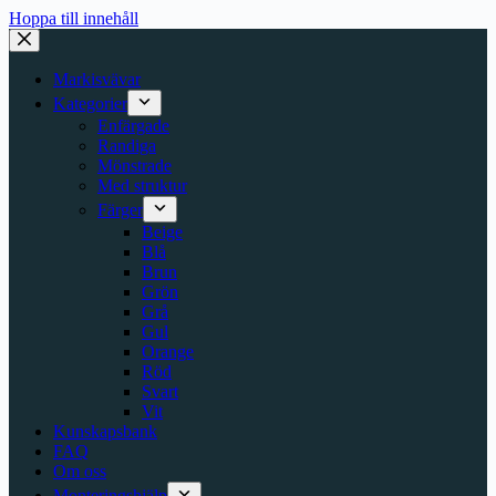
Hoppa till innehåll
Markisvävar
Kategorier
Enfärgade
Randiga
Mönstrade
Med struktur
Färger
Beige
Blå
Brun
Grön
Grå
Gul
Orange
Röd
Svart
Vit
Kunskapsbank
FAQ
Om oss
Monteringshjälp