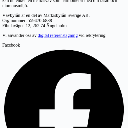
kan du enkelt en markisväv som harmonierar med din fasad och
utomhusmiljö.
Vävbyrån är en del av Markisbyrån Sverige AB.
Org.nummer: 559470-6888
Fibulavägen 12, 262 74 Ängelholm
Vi använder oss av
digital referenstagning
vid rekrytering.
Facebook