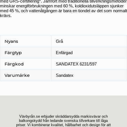
med GRS-certifiering*. Jämfört med traditionella tillverkningsmetoder
minskar energiförbrukningen med 60 %, koldioxidutsläppen sjunker
med 45 %, och vattenåtgången är bara en tiondel av det som normalt
krävs.
Nyans
Grå
Färgtyp
Enfärgad
Färgkod
SANDATEX 6231/597
Varumärke
Sandatex
Vävbyrån.se erbjuder skräddarsydda markisvävar och
balkongskydd från ledande svenska tillverkare till låga
priser. Vi kombinerar kvalitet, hållbarhet och design för att