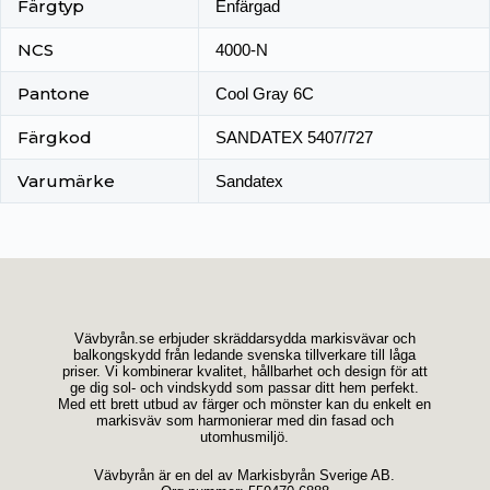
Färgtyp
Enfärgad
NCS
4000-N
Pantone
Cool Gray 6C
Färgkod
SANDATEX 5407/727
Varumärke
Sandatex
Vävbyrån.se erbjuder skräddarsydda markisvävar och
balkongskydd från ledande svenska tillverkare till låga
priser. Vi kombinerar kvalitet, hållbarhet och design för att
ge dig sol- och vindskydd som passar ditt hem perfekt.
Med ett brett utbud av färger och mönster kan du enkelt en
markisväv som harmonierar med din fasad och
utomhusmiljö.
Vävbyrån är en del av Markisbyrån Sverige AB.