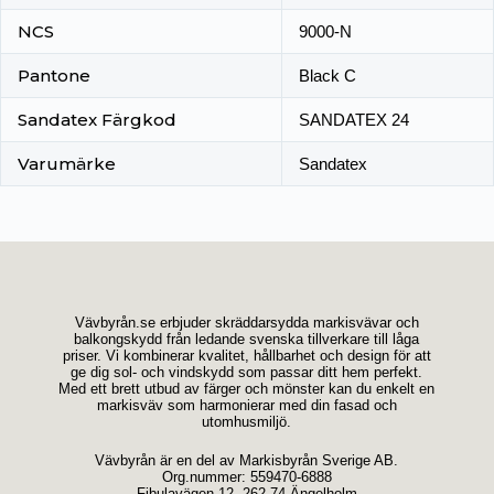
NCS
9000-N
Pantone
Black C
Sandatex Färgkod
SANDATEX 24
Varumärke
Sandatex
Vävbyrån.se erbjuder skräddarsydda markisvävar och
balkongskydd från ledande svenska tillverkare till låga
priser. Vi kombinerar kvalitet, hållbarhet och design för att
ge dig sol- och vindskydd som passar ditt hem perfekt.
Med ett brett utbud av färger och mönster kan du enkelt en
markisväv som harmonierar med din fasad och
utomhusmiljö.
Vävbyrån är en del av Markisbyrån Sverige AB.
Org.nummer: 559470-6888
Fibulavägen 12, 262 74 Ängelholm